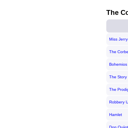
The Co
Miss Jerry
The Corbe
Bohemios
The Story 
The Prodi
Robbery 
Hamlet
Don Quijo