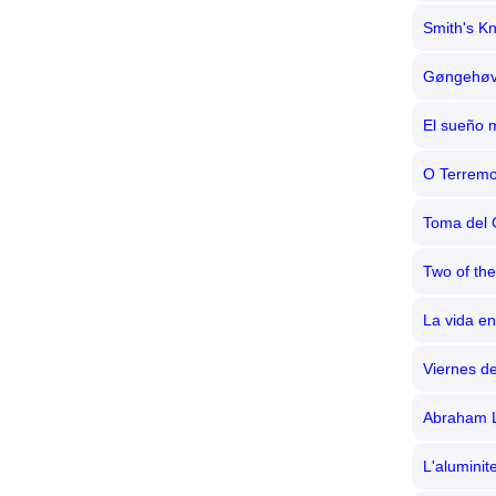
Smith's K
Gøngehøv
El sueño 
O Terremo
Toma del 
Two of th
La vida e
Viernes d
Abraham L
L'aluminit