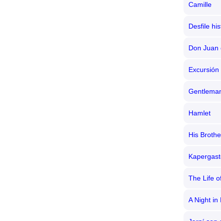
Camille
Desfile hi
Don Juan 
Excursión
Gentlema
Hamlet
His Brothe
Kapergas
The Life 
A Night in