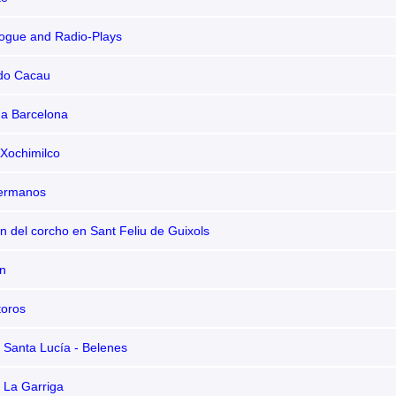
logue and Radio-Plays
 do Cacau
 a Barcelona
 Xochimilco
hermanos
n del corcho en Sant Feliu de Guixols
n
toros
 Santa Lucía - Belenes
 La Garriga