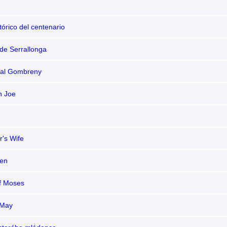
stórico del centenario
de Serrallonga
 al Gombreny
n Joe
r's Wife
ten
of Moses
 May