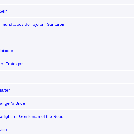
Sejr
s Inundações do Tejo em Santarém
Episode
 of Trafalgar
d
saften
anger's Bride
arlight, or Gentleman of the Road
vico