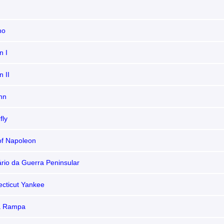
no
n I
n II
nn
fly
of Napoleon
rio da Guerra Peninsular
cticut Yankee
a Rampa