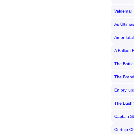
Valdemar 
As Última
Amor fatal
A Balkan 
The Battle
The Bran
En bryllup
The Bushr
Captain St
Cortejo Cí