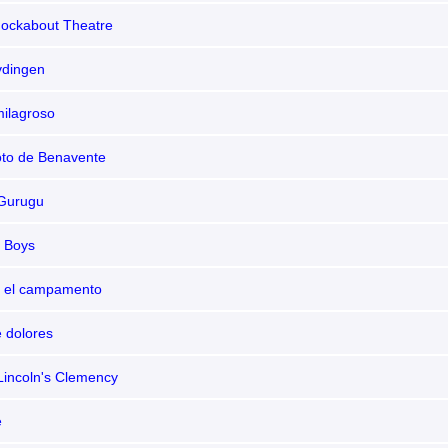
nockabout Theatre
dingen
milagroso
to de Benavente
Gurugu
e Boys
n el campamento
e dolores
incoln's Clemency
e