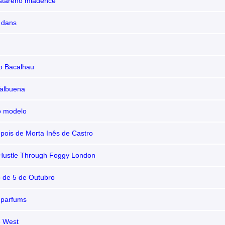
 starého mládence
 dans
o Bacalhau
Valbuena
o modelo
pois de Morta Inês de Castro
Hustle Through Foggy London
 de 5 de Outubro
s parfums
he West