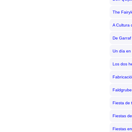
The Fairy
A Cultura
De Garraf
Un día en
Los dos 
Fabricació
Faldgrube
Fiesta de 
Fiestas de
Fiestas en