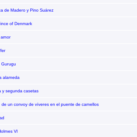
ica de Madero y Pino Suárez
rince of Denmark
 amor
fer
el Gurugu
la alameda
a y segunda casetas
 de un convoy de víveres en el puente de camellos
ad
Holmes VI