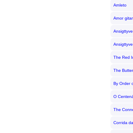
Amleto
Amor gita
Ansigttyve
Ansigttyve
The Red I
The Butter
By Order 
O Centená
The Conne
Corrida d