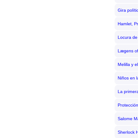
Gira polít
Hamlet, P
Locura de
Lægens of
Melilla y 
Niños en 
La primer
Protección
Salome M
Sherlock 