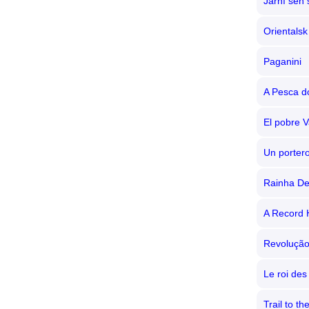
Jarní sen
Orientalsk
Paganini
A Pesca d
El pobre 
Un porter
Rainha De
A Record 
Revolução
Le roi de
Trail to t